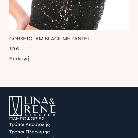
LEA
CORSETGLAM BLACK ΜΕ ΡΑΝΤΕΣ
ΖΩ
110
€
52
€
Επιλογή
Επι
ΠΛΗΡΟΦΟΡΙΕΣ
Τρόποι Αποστολής
Τρόποι Πληρωμής