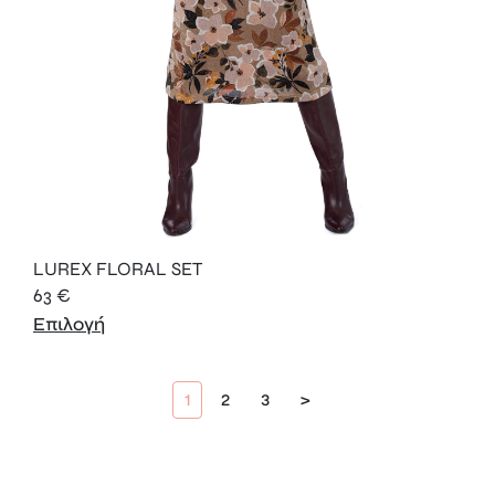
LUREX FLORAL SET
63
€
Επιλογή
1
2
3
>