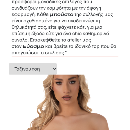
προσφέρει μοναδικές επιλογές που
συνδυάζουν την κομψότητα με την άψογη
εφαρμογή. Κάθε
μπούστο
της συλλογής μας
είναι σχεδιασμένο για να αναδεικνύει τη
θηλυκότητά σας, είτε ψάχνετε κάτι για μια
επίσημη έξοδο είτε για ένα chic καθημερινό
σύνολο. Επισκεφθείτε το atelier μας
στον
Εύοσμο
και βρείτε το ιδανικό top που θα
απογειώσει το στυλ σας.”