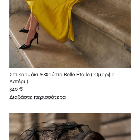
Σετ κορμάκι & Φούστα Belle Étoile ( Όμορφο
Αστέρι )
340
€
Διαβάστε περισσότερα