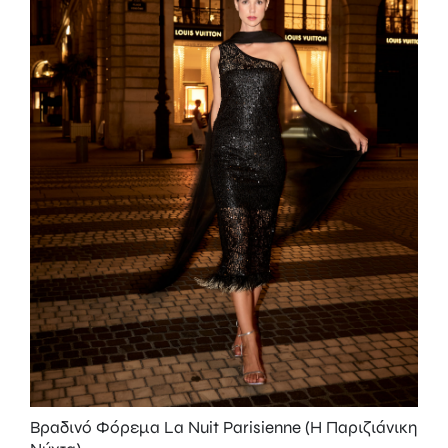
Βραδινό Φόρεμα La Nuit Parisienne (Η Παριζιάνικη