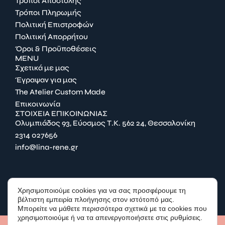
Τρόποι Αποστολής
Τρόποι Πληρωμής
Πολιτική Επιστροφών
Πολιτική Απορρήτου
Όροι & Προϋποθέσεις
MENU
Σχετικά με μας
Έγραψαν για μας
The Atelier Custom Made
Επικοινωνία
ΣΤΟΙΧΕΙΑ ΕΠΙΚΟΙΝΩΝΙΑΣ
Ολυμπιάδος 93, Εύοσμος Τ.Κ. 562 24, Θεσσαλονίκη
2314 027656
info@lina-rene.gr
FACEBOOK
Χρησιμοποιούμε cookies για να σας προσφέρουμε τη
INSTAGRAM
βέλτιστη εμπειρία πλοήγησης στον ιστότοπό μας.
Μπορείτε να μάθετε περισσότερα σχετικά με τα cookies που
χρησιμοποιούμε ή να τα απενεργοποιήσετε στις ρυθμίσεις.