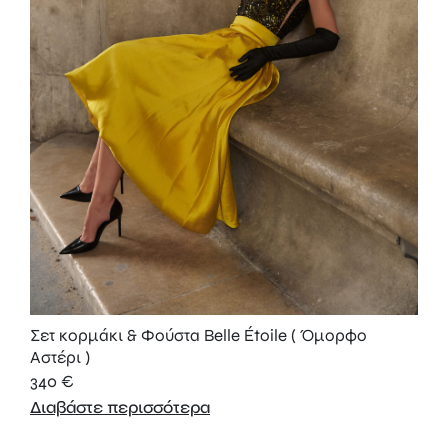
Σετ κορμάκι & Φούστα Belle Étoile ( Όμορφο
Αστέρι )
340
€
Διαβάστε περισσότερα