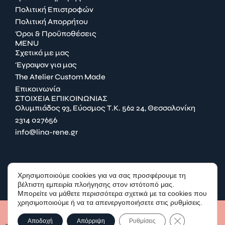
Πολιτική Επιστροφών
Πολιτική Απορρήτου
Όροι & Προϋποθέσεις
MENU
Σχετικά με μας
Έγραψαν για μας
The Atelier Custom Made
Επικοινωνία
ΣΤΟΙΧΕΙΑ ΕΠΙΚΟΙΝΩΝΙΑΣ
Ολυμπιάδος 93, Εύοσμος Τ.Κ. 562 24, Θεσσαλονίκη
2314 027656
info@lina-rene.gr
FACEBOOK
Χρησιμοποιούμε cookies για να σας προσφέρουμε τη
INSTAGRAM
βέλτιστη εμπειρία πλοήγησης στον ιστότοπό μας.
Μπορείτε να μάθετε περισσότερα σχετικά με τα cookies που
χρησιμοποιούμε ή να τα απενεργοποιήσετε στις ρυθμίσεις.
© LINA & RENE - 2025 | Developed by
Cactus
Κλείσιμο του C
Αποδοχή
Απόρριψη
Ρυθμίσεις