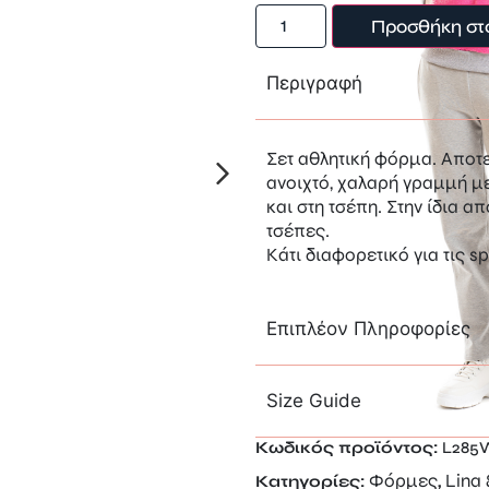
Προσθήκη στ
Περιγραφή
Σετ αθλητική φόρμα. Αποτ
ανοιχτό, χαλαρή γραμμή μ
και στη τσέπη. Στην ίδια α
τσέπες.
Κάτι διαφορετικό για τις s
Επιπλέον Πληροφορίες
Size Guide
Κωδικός προϊόντος:
L28
Φόρμες
Lina
Κατηγορίες:
,