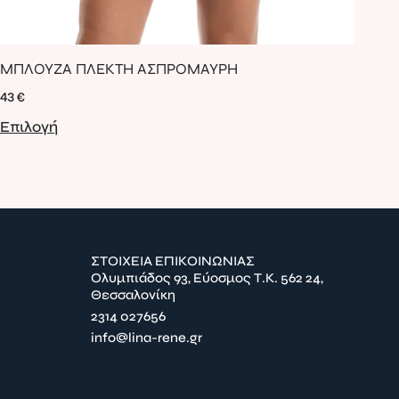
ΦΟ
ΜΠΛΟΥΖΑ ΠΛΕΚΤΗ ΑΣΠΡΟΜΑΥΡΗ
LE
43
€
89
Επιλογή
Επ
ΣΤΟΙΧΕΙΑ ΕΠΙΚΟΙΝΩΝΙΑΣ
Ολυμπιάδος 93, Εύοσμος Τ.Κ. 562 24,
Θεσσαλονίκη
2314 027656
info@lina-rene.gr