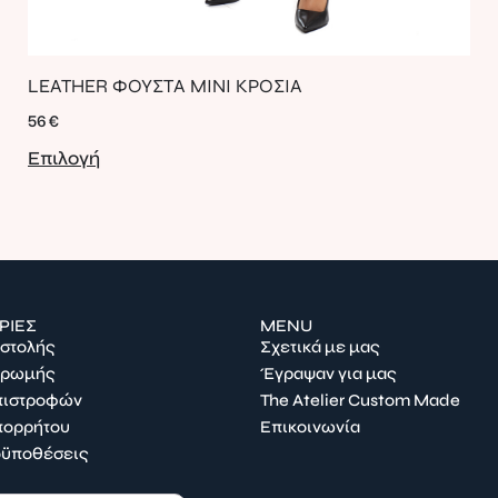
LEATHER ΦΟΥΣΤΑ ΜΙΝΙ ΚΡΟΣΙΑ
56
€
Επιλογή
ΡΙΕΣ
MENU
οστολής
Σχετικά με μας
ηρωμής
Έγραψαν για μας
Επιστροφών
The Atelier Custom Made
πορρήτου
Επικοινωνία
οϋποθέσεις