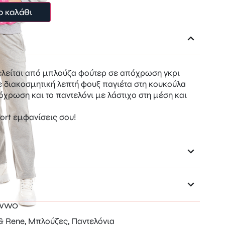
ο καλάθι
ελείται από μπλούζα φούτερ σε απόχρωση γκρι
ε διακοσμητική λεπτή φουξ παγιέτα στη κουκούλα
πόχρωση και το παντελόνι με λάστιχο στη μέση και
port εμφανίσεις σου!
5WWO
 & Rene
Μπλούζες
Παντελόνια
,
,