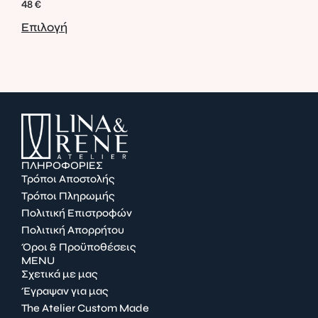
48
€
195
Επιλογή
Επι
ΠΛΗΡΟΦΟΡΙΕΣ
Τρόποι Αποστολής
Τρόποι Πληρωμής
Πολιτική Επιστροφών
Πολιτική Απορρήτου
Όροι & Προϋποθέσεις
MENU
Σχετικά με μας
Έγραψαν για μας
The Atelier Custom Made