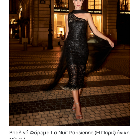
Βραδινό Φόρεμα La Nuit Parisienne (Η Παριζιάνικη