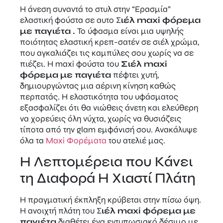
Η άνεση συναντά το στυλ στην “Ερασμία”
ελαστική φούστα σε αυτο Σ
ιέλ maxi φόρεμα
με παγιέτα .
Το ύφασμα είναι μια υψηλής
ποιότητας ελαστική κρεπ-σατέν σε σιέλ χρώμα,
που αγκαλιάζει τις καμπύλες σου χωρίς να σε
πιέζει. Η maxi φούστα του
Σιέλ maxi
φόρεμα με παγιέτα
πέφτει χυτή,
δημιουργώντας μια αέρινη κίνηση καθώς
περπατάς. Η ελαστικότητα του υφάσματος
εξασφαλίζει ότι θα νιώθεις άνετη και ελεύθερη
να χορεύεις όλη νύχτα, χωρίς να θυσιάζεις
τίποτα από την glam εμφάνισή σου. Ανακάλυψε
όλα τα
Maxi Φορέματα
του ατελιέ μας.
Η Λεπτομέρεια που Κάνει
τη Διαφορά Η Χιαστί Πλάτη
Η πραγματική έκπληξη κρύβεται στην πίσω όψη.
Η ανοιχτή πλάτη του Σ
ιέλ maxi φόρεμα με
παγιέτα
διαθέτει ένα εντυπωσιακό δέσιμο με