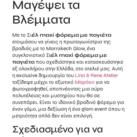
Μαγέψει τα
Βλέμματα
Με το Σι
έλ maxi φόρεμα με παγιέτα
ετοιμάσου να γίνεις η πρωταγωνίστρια της
βραδιάς με το Marrakech Glow, ένα
συγκλονιστικό Σ
ιέλ maxi φόρεμα με
παγιέτα
που σχεδιάστηκε και κατασκευάστηκε
εξ ολοκλήρου στην Ελλάδα, στο ατελιέ μας. Αυτή
η exclusive δημιουργία του
Lina & Rene Atelier
ταξίδεψε μέχρι το εξωτικό
Μαρόκο
για να
φωτογραφηθεί, αποπνέοντας μια αύρα
πολυτέλειας και μυστηρίου που θα σε
συνεπάρει. Είναι το ιδανικό βραδινό φόρεμα για
έναν γάμο, μια δεξίωση ή ένα glam event όπου η
μετριότητα απλά δεν είναι επιλογή.
Σχεδιασμένο για να