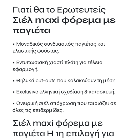
Γιατί θα το Ερωτευτείς
Σ
ιέλ maxi φόρεμα με
παγιέτα
• Μοναδικός συνδυασμός παγιέτας και
ελαστικής φούστας.
• Εντυπωσιακή χιαστί πλάτη για τέλεια
εφαρμογή.
• Θηλυκά cut-outs που κολακεύουν τη μέση.
• Exclusive ελληνική σχεδίαση & κατασκευή.
• Ονειρική σιέλ απόχρωση που ταιριάζει σε
όλες τις επιδερμίδες.
Σιέλ maxi φόρεμα με
παγιέτα Η 1η επιλογή για