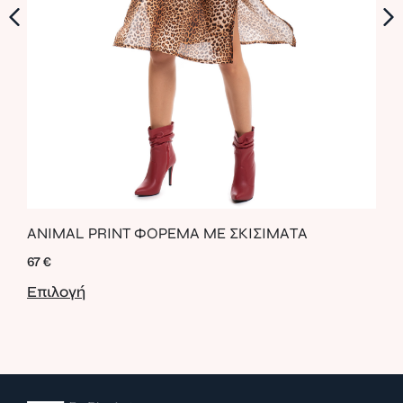
LEA
ANIMAL PRINT ΦΟΡΕΜΑ ΜΕ ΣΚΙΣΙΜΑΤΑ
ΖΩ
67
€
52
€
Επιλογή
Επι