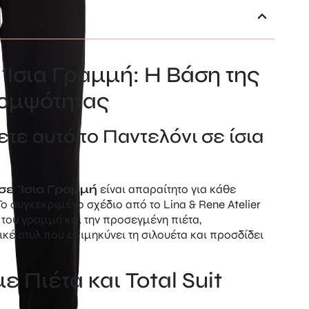
 Ίσια Γραμμή: Η Βάση της
Κομψότητας
ετε αυτό το Παντελόνι σε ίσια
σε Ίσια Γραμμή
είναι απαραίτητο για κάθε
 Το συγκεκριμένο σχέδιο από το Lina & Rene Atelier
ή του γραμμή και την προσεγμένη πιέτα,
έ στυλ που επιμηκύνει τη σιλουέτα και προσδίδει
 Πιέτα και Total Suit