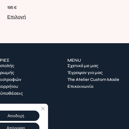
195
€
Επιλογή
ΡΙΕΣ
MENU
οστολής
Σχετικά με μας
ηρωμής
Έγραψαν για μας
Επιστροφών
The Atelier Custom Made
πορρήτου
Επικοινωνία
οϋποθέσεις
Κλείσιμο του Cookie banner για το GDPR
Αποδοχή
Απόρριψη