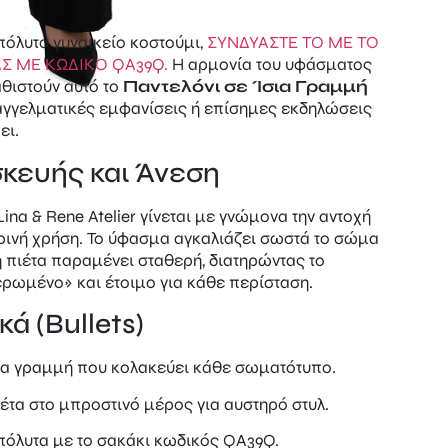
πόλυτο γυναικείο κοστούμι,
ΣΥΝΔΥΑΣΤΕ ΤΟ ΜΕ ΤΟ
Σ ΜΕ ΚΩΔΙΚΟ QA39Q.
Η αρμονία του υφάσματος
αθιστούν αυτό το
Παντελόνι σε Ίσια Γραμμή
παγγελματικές εμφανίσεις ή επίσημες εκδηλώσεις
ει.
σκευής και Άνεση
ina & Rene Atelier γίνεται με γνώμονα την αντοχή
ερινή χρήση. Το ύφασμα αγκαλιάζει σωστά το σώμα
η πιέτα παραμένει σταθερή, διατηρώντας το
ερωμένο» και έτοιμο για κάθε περίσταση.
κά (Bullets)
ια γραμμή που κολακεύει κάθε σωματότυπο.
έτα στο μπροστινό μέρος για αυστηρό στυλ.
απόλυτα με το σακάκι κωδικός QA39Q.