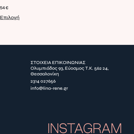
54
€
110
Επιλογή
Επ
ΣΤΟΙΧΕΙΑ ΕΠΙΚΟΙΝΩΝΙΑΣ
Ολυμπιάδος 93, Εύοσμος Τ.Κ. 562 24,
Θεσσαλονίκη
2314 027656
info@lina-rene.gr
INSTAGRAM