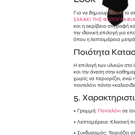
Για να δημιουργήσετε το α
ΣΑΚΑΚΙ ΤΗΣ ΦΩΤΟΓΡΑΦΙΑ
και η ακρίβεια στη ραφή κ
την ιδανική επιλογή για ε
όπου η λεπτομέρεια μετρά
Ποιότητα Κατα
Η επιλογή των υλικών στο L
και την άνεση στην καθημ
χωρίς να περιορίζει, ενώ 
παντελόνι πάντα «καλοσιδ
5. Χαρακτηριστι
• Γραμμή:
Παντελόνι
σε ίσ
• Λεπτομέρεια: Κλασική πι
• Συνδυασμός: Ταιριάζει 