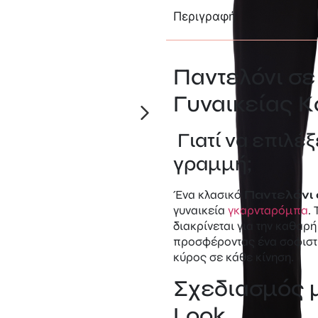
Περιγραφή
Παντελόνι σε
Γυναικείας 
Γιατί να επιλέξ
γραμμή;
Ένα κλασικό
Παντελόνι 
γυναικεία
γκαρνταρόμπα
.
διακρίνεται για την καθαρ
προσφέροντας ένα σοφιστικ
κύρος σε κάθε κίνηση.
Σχεδιασμός με
Look