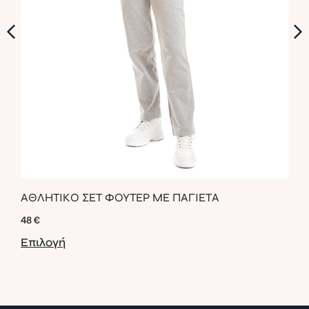
ΑΘΛΗΤΙΚΟ ΣΕΤ ΦΟΥΤΕΡ ΜΕ ΠΑΓΙΕΤΑ
ANI
48
€
67
€
Επιλογή
Επι