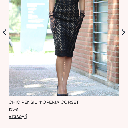
CHIC PENSIL ΦΟΡΕΜΑ CORSET
LEA
195
€
56
€
Επιλογή
Επι