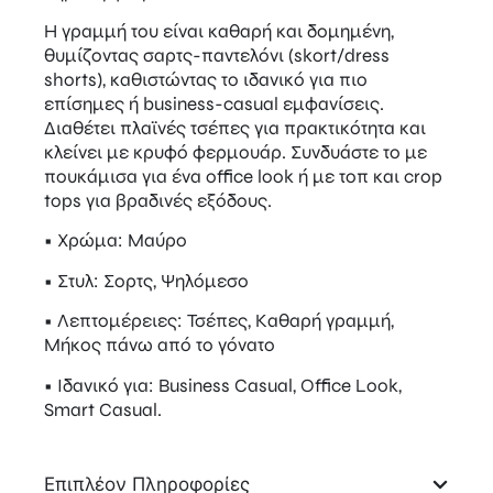
Η γραμμή του είναι καθαρή και δομημένη,
θυμίζοντας σαρτς-παντελόνι (skort/dress
shorts), καθιστώντας το ιδανικό για πιο
επίσημες ή business-casual εμφανίσεις.
Διαθέτει πλαϊνές τσέπες για πρακτικότητα και
κλείνει με κρυφό φερμουάρ. Συνδυάστε το με
πουκάμισα για ένα office look ή με τοπ και crop
tops για βραδινές εξόδους.
• Χρώμα: Μαύρο
• Στυλ: Σορτς, Ψηλόμεσο
• Λεπτομέρειες: Τσέπες, Καθαρή γραμμή,
Μήκος πάνω από το γόνατο
• Ιδανικό για: Business Casual, Office Look,
Smart Casual.
Επιπλέον Πληροφορίες