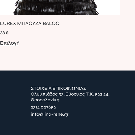
ΦΟ
LUREX ΜΠΛΟΥΖΑ BALOO
LE
38
€
89
Επιλογή
Επ
ΣΤΟΙΧΕΙΑ ΕΠΙΚΟΙΝΩΝΙΑΣ
Ολυμπιάδος 93, Εύοσμος Τ.Κ. 562 24,
Θεσσαλονίκη
2314 027656
info@lina-rene.gr