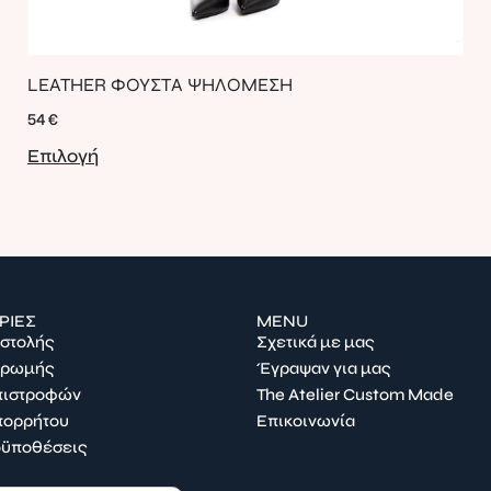
LEATHER ΦΟΥΣΤΑ ΨΗΛΟΜΕΣΗ
54
€
Επιλογή
ΡΙΕΣ
MENU
οστολής
Σχετικά με μας
ηρωμής
Έγραψαν για μας
Επιστροφών
The Atelier Custom Made
πορρήτου
Επικοινωνία
οϋποθέσεις