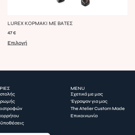
LUREX ΚΟΡΜΑΚΙ ΜΕ ΒΑΤΕΣ
47
€
Επιλογή
ΡΙΕΣ
MENU
οστολής
Σχετικά με μας
ηρωμής
Έγραψαν για μας
Επιστροφών
The Atelier Custom Made
πορρήτου
Επικοινωνία
οϋποθέσεις