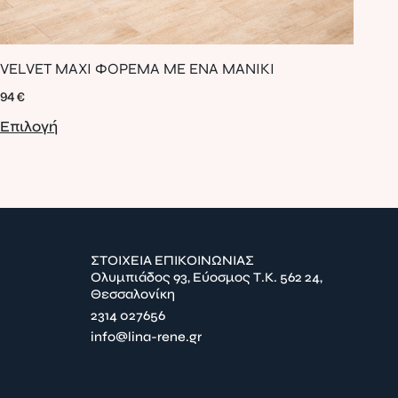
VELVET MAXI ΦΟΡΕΜΑ ΜΕ ΕΝΑ ΜΑΝΙΚΙ
ΠΛ
94
€
48
Επιλογή
Επ
ΣΤΟΙΧΕΙΑ ΕΠΙΚΟΙΝΩΝΙΑΣ
Ολυμπιάδος 93, Εύοσμος Τ.Κ. 562 24,
Θεσσαλονίκη
2314 027656
info@lina-rene.gr