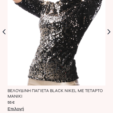
ΒΕΛΟΥΔΙΝΗ ΠΑΓΙΕΤΑ BLACK NIKEL ME ΤΕΤΑΡΤΟ
ΦΟΡ
ΜΑΝΙΚΙ
68
€
55
€
Επι
Επιλογή