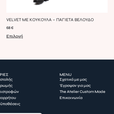
VELVET ΜΕ ΚΟΥΚΟΥΛΑ – ΠΑΓΙΕΤΑ ΒΕΛΟΥΔΟ
68
€
Επιλογή
ΡΙΕΣ
MENU
οστολής
Σχετικά με μας
ηρωμής
Έγραψαν για μας
Επιστροφών
The Atelier Custom Made
πορρήτου
Επικοινωνία
οϋποθέσεις