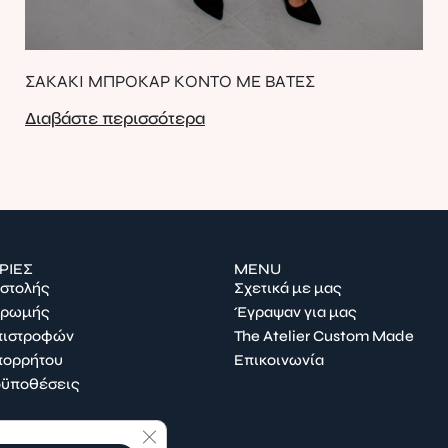
ΣΑΚΑΚΙ ΜΠΡΟΚΑΡ ΚΟΝΤΟ ΜΕ ΒΑΤΕΣ
Διαβάστε περισσότερα
ΡΙΕΣ
MENU
οστολής
Σχετικά με μας
ηρωμής
Έγραψαν για μας
Επιστροφών
The Atelier Custom Made
πορρήτου
Επικοινωνία
οϋποθέσεις
Κλείσιμο του Cookie banner για το GDPR