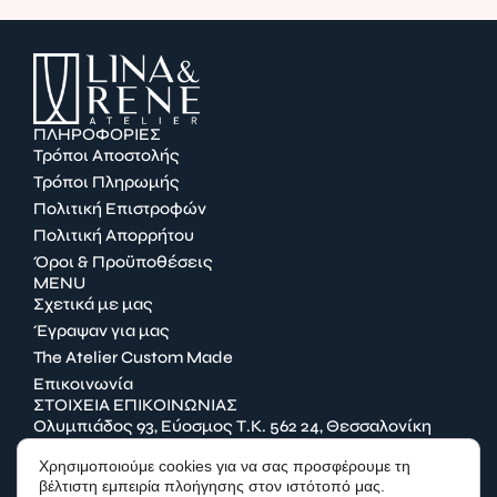
ΠΛΗΡΟΦΟΡΙΕΣ
Τρόποι Αποστολής
Τρόποι Πληρωμής
Πολιτική Επιστροφών
Πολιτική Απορρήτου
Όροι & Προϋποθέσεις
MENU
Σχετικά με μας
Έγραψαν για μας
The Atelier Custom Made
Επικοινωνία
ΣΤΟΙΧΕΙΑ ΕΠΙΚΟΙΝΩΝΙΑΣ
Ολυμπιάδος 93, Εύοσμος Τ.Κ. 562 24, Θεσσαλονίκη
2314 027656
Χρησιμοποιούμε cookies για να σας προσφέρουμε τη
info@lina-rene.gr
βέλτιστη εμπειρία πλοήγησης στον ιστότοπό μας.