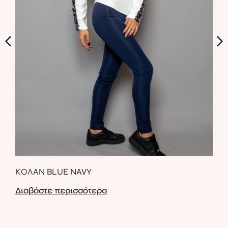
ΜΠ
ΚΟΛΑΝ BLUE NAVY
ΣΧΕ
Διαβάστε περισσότερα
Δια