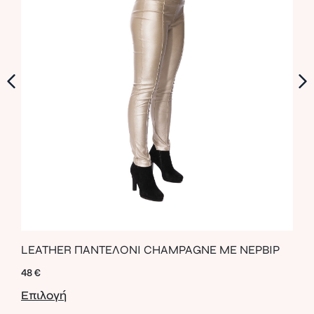
ΑΘΛ
LEATHER ΠΑΝΤΕΛΟΝΙ CHAMPAGNE ME ΝΕΡΒΙΡ
ΚΟΡ
48
€
49
€
Επιλογή
Επι