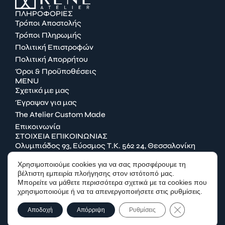
ΠΛΗΡΟΦΟΡΙΕΣ
Τρόποι Αποστολής
Τρόποι Πληρωμής
Πολιτική Επιστροφών
Πολιτική Απορρήτου
Όροι & Προϋποθέσεις
MENU
Σχετικά με μας
Έγραψαν για μας
The Atelier Custom Made
Επικοινωνία
ΣΤΟΙΧΕΙΑ ΕΠΙΚΟΙΝΩΝΙΑΣ
Ολυμπιάδος 93, Εύοσμος Τ.Κ. 562 24, Θεσσαλονίκη
2314 027656
Χρησιμοποιούμε cookies για να σας προσφέρουμε τη
info@lina-rene.gr
βέλτιστη εμπειρία πλοήγησης στον ιστότοπό μας.
Μπορείτε να μάθετε περισσότερα σχετικά με τα cookies που
χρησιμοποιούμε ή να τα απενεργοποιήσετε στις ρυθμίσεις.
FACEBOOK
Κλείσιμο του C
Αποδοχή
Απόρριψη
Ρυθμίσεις
INSTAGRAM