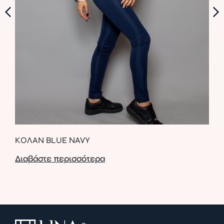
Ι
ΚΟΛΑΝ BLUE NAVY
ΜΑ
Διαβάστε περισσότερα
Δια