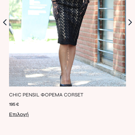
CHIC PENSIL ΦΟΡΕΜΑ CORSET
LEA
195
€
56
€
Επιλογή
Επι